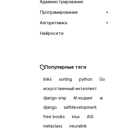
Администрирование
Програмирование
Раскрыть
Алгоритмика
Раскрыть
Нейросети
Популярные теги
links
sorting
python
Go
искусственный интеллект
django-snip
AI-кодинг
ai
django
selfdevelopment
free books
inux
AGI
metaclass
neuralink