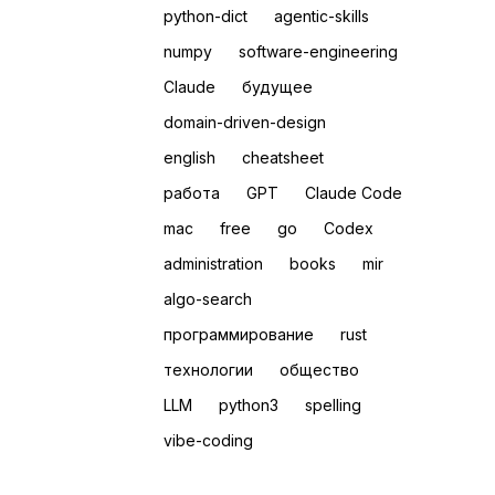
python-dict
agentic-skills
numpy
software-engineering
Claude
будущее
domain-driven-design
english
сheatsheet
работа
GPT
Claude Code
mac
free
go
Codex
administration
books
mir
algo-search
программирование
rust
технологии
общество
LLM
python3
spelling
vibe-coding