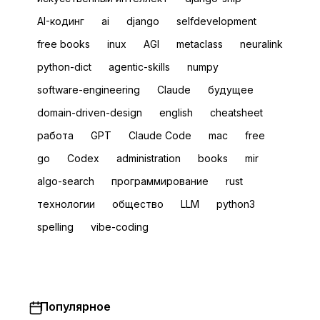
AI-кодинг
ai
django
selfdevelopment
free books
inux
AGI
metaclass
neuralink
python-dict
agentic-skills
numpy
software-engineering
Claude
будущее
domain-driven-design
english
сheatsheet
работа
GPT
Claude Code
mac
free
go
Codex
administration
books
mir
algo-search
программирование
rust
технологии
общество
LLM
python3
spelling
vibe-coding
Популярное