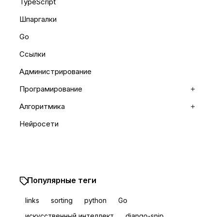
TypeScript
Шпаргалки
Go
Ссылки
Администрирование
Програмирование
Раскр
Алгоритмика
Раскр
Нейросети
Популярные теги
links
sorting
python
Go
искусственный интеллект
django-snip