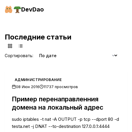
Перейти к содержимому
DevDao
Последние статьи
Сортировать:
АДМИНИСТРИРОВАНИЕ
08 Июн 2016
11737 просмотров
Пример перенаправленния
домена на локальный адрес
sudo iptables -t nat -A OUTPUT -p tcp --dport 80 -d
testa.net -j DNAT --to-destination 127.0.0.1:4444