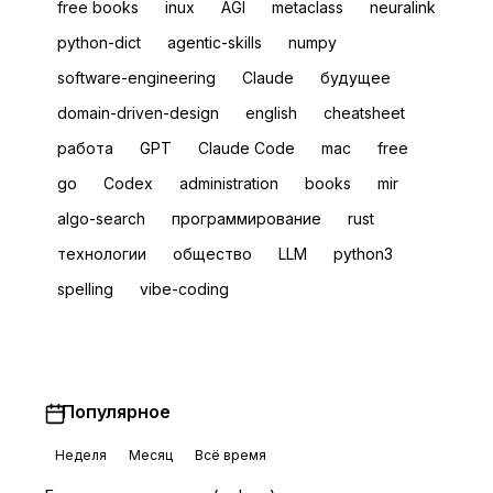
free books
inux
AGI
metaclass
neuralink
python-dict
agentic-skills
numpy
software-engineering
Claude
будущее
domain-driven-design
english
сheatsheet
работа
GPT
Claude Code
mac
free
go
Codex
administration
books
mir
algo-search
программирование
rust
технологии
общество
LLM
python3
spelling
vibe-coding
Популярное
Неделя
Месяц
Всё время