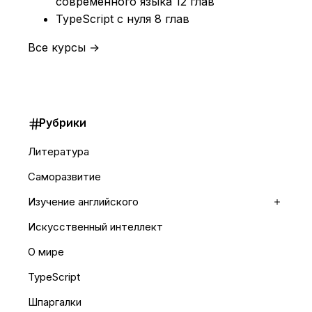
современного языка
12 глав
TypeScript с нуля
8 глав
Все курсы →
Рубрики
Литература
Саморазвитие
Изучение английского
Раскр
Искусственный интеллект
О мире
TypeScript
Шпаргалки