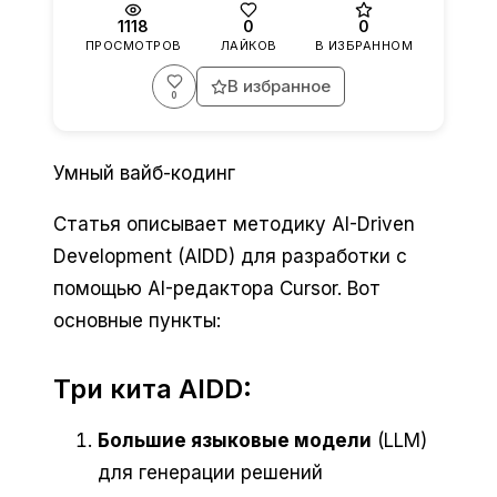
1118
0
0
ПРОСМОТРОВ
ЛАЙКОВ
В ИЗБРАННОМ
В избранное
Войдите, чтобы поставить лайк. Лайков:
0
Умный вайб-кодинг
Статья описывает методику AI-Driven
Development (AIDD) для разработки с
помощью AI-редактора Cursor. Вот
основные пункты:
Три кита AIDD:
Большие языковые модели
(LLM)
для генерации решений