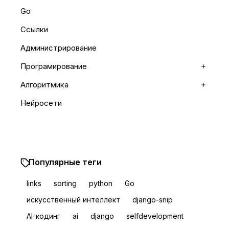
Go
Ссылки
Администрирование
Програмирование
Раскр
Алгоритмика
Раскр
Нейросети
Популярные теги
links
sorting
python
Go
искусственный интеллект
django-snip
AI-кодинг
ai
django
selfdevelopment