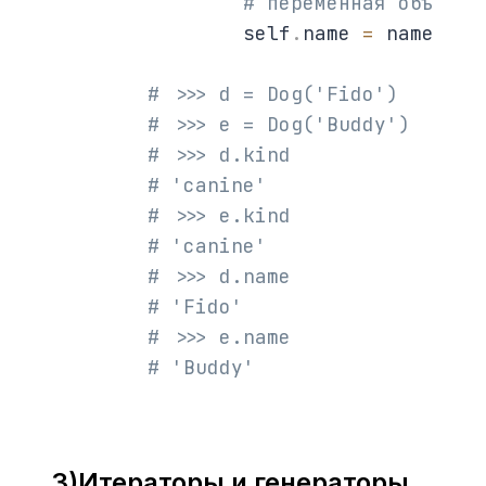
# переменная объекта
                self
.
name 
=
 name

# >>> d = Dog('Fido')
# >>> e = Dog('Buddy')
# >>> d.kind                
# 'canine'
# >>> e.kind                
# 'canine'
# >>> d.name                
# 'Fido'
# >>> e.name                
# 'Buddy'
3)Итераторы и генераторы