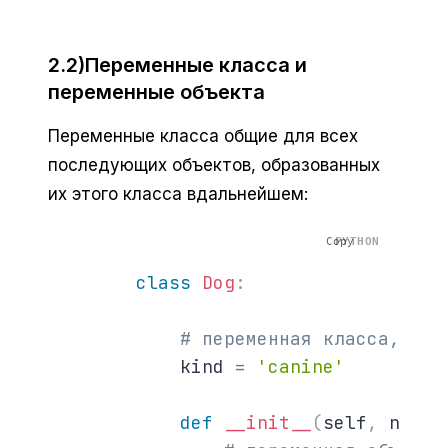
2.2)Переменные класса и
переменные объекта
Переменные класса общие для всех
последующих объектов, образованных
их этого класса вдальнейшем:
Copy
class
Dog
:
# переменная класса, рас
            kind 
=
'canine'
def
__init__
(
self
,
 name
)