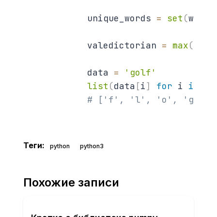
            unique_words 
=
set
(
word 
            valedictorian 
=
max
(
(
stu
            data 
=
'golf'
list
(
data
[
i
]
for
 i 
in
ra
# ['f', 'l', 'o', 'g']
Теги:
python
python3
Похожие записи