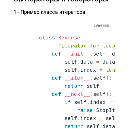
1 - Пример класса итератора
Copy
class
Reverse
:
"""Iterator for looping 
def
__init__
(
self
,
 data
)
                self
.
data 
=
 data

                self
.
index 
=
len
(
dat
def
__iter__
(
self
)
:
return
 self

def
__next__
(
self
)
:
if
 self
.
index 
==
0
:
raise
 StopIterati
                self
.
index 
=
 self
.
in
return
 self
.
data
[
sel