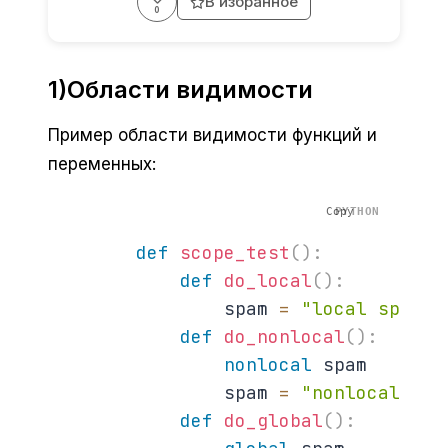
В избранное
Войдите, чтобы поставить лайк. Лайков:
0
1)Области видимости
Пример области видимости функций и
переменных:
Copy
def
scope_test
(
)
:
def
do_local
(
)
:
                spam 
=
"local spam"
def
do_nonlocal
(
)
:
nonlocal
 spam

                spam 
=
"nonlocal spa
def
do_global
(
)
: