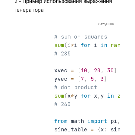
2 - Пример использования выражения
генератора
Copy
# sum of squares
sum
(
i
*
i 
for
 i 
in
range
(
1
# 285
            xvec 
=
[
10
,
20
,
30
]
            yvec 
=
[
7
,
5
,
3
]
# dot product
sum
(
x
*
y 
for
 x
,
y 
in
zip
(
x
# 260
from
 math 
import
 pi
,
 sin

            sine_table 
=
{
x
:
 sin
(
x
*
p