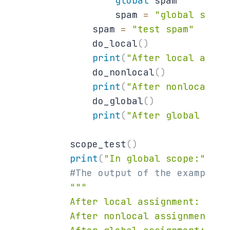
global
 spam

                spam 
=
"global spam"
            spam 
=
"test spam"
            do_local
(
)
print
(
"After local assig
            do_nonlocal
(
)
print
(
"After nonlocal as
            do_global
(
)
print
(
"After global assi
        scope_test
(
)
print
(
"In global scope:"
,
 sp
#The output of the example c
"""

        After local assignment: test 
        After nonlocal assignment: no