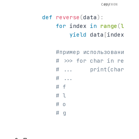
Copy
def
reverse
(
data
)
:
for
 index 
in
range
(
len
(
d
yield
 data
[
index
]
#пример использования
# >>> for char in revers
# ...     print(char)
# ...
# f
# l
# o
# g