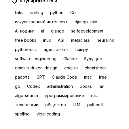
Популярные теги
links
sorting
python
Go
искусственный интеллект
django-snip
AI-кодинг
ai
django
selfdevelopment
free books
inux
AGI
metaclass
neuralink
python-dict
agentic-skills
numpy
software-engineering
Claude
будущее
domain-driven-design
english
сheatsheet
работа
GPT
Claude Code
mac
free
go
Codex
administration
books
mir
algo-search
программирование
rust
технологии
общество
LLM
python3
spelling
vibe-coding