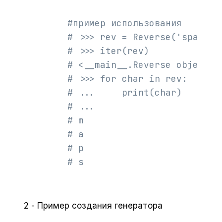
#пример использования
# >>> rev = Reverse('spam')
# >>> iter(rev)
# <__main__.Reverse object a
# >>> for char in rev:
# ...     print(char)
# ...
# m
# a
# p
# s
2 - Пример создания генератора