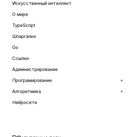
Искусственный интеллект
О мире
TypeScript
Шпаргалки
Go
Ссылки
Администрирование
Програмирование
Раскр
Алгоритмика
Раскр
Нейросети